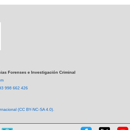
cias Forenses e Investigación Criminal
om
93 998 662 426
ternacional (CC BY-NC-SA 4.0)
.