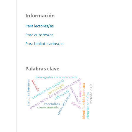
Información
Para lectores/as
Para autores/as
Para bibliotecarios/as
Palabras clave
tomografía computarizada
conservación del patrimonio cultural
investigación criminal
filosofía
ciencias forenses
muscidae
museología
identificación humana
metodología
arqueología
tafonomía
ciencias sociales
restos humanos
diptera
incendios
conocimiento